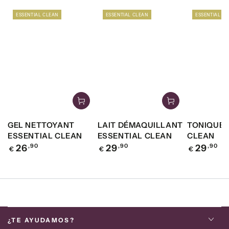
ESSENTIAL CLEAN
ESSENTIAL CLEAN
ESSENTIAL C
GEL NETTOYANT
LAIT DÉMAQUILLANT
TONIQUE 
ESSENTIAL CLEAN
ESSENTIAL CLEAN
CLEAN
Precio
Precio
Precio
26
,90
29
,90
29
,90
€
€
€
regular
regular
regular
¿TE AYUDAMOS?