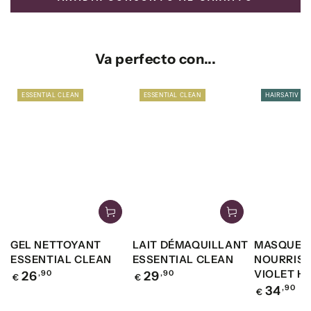
Va perfecto con...
ESSENTIAL CLEAN
ESSENTIAL CLEAN
HAIRSATIV
GEL NETTOYANT
LAIT DÉMAQUILLANT
MASQUE
ESSENTIAL CLEAN
ESSENTIAL CLEAN
NOURRIS
VIOLET H
Precio
Precio
26
,90
29
,90
€
€
regular
regular
Precio
34
,90
€
regular