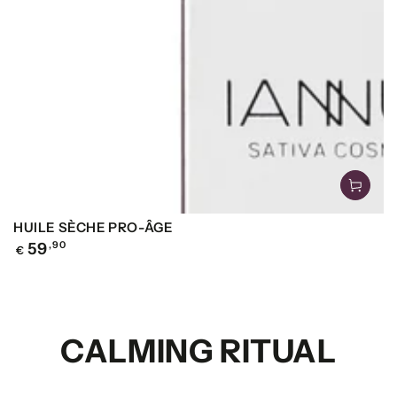
HUILE SÈCHE PRO-ÂGE
Precio
59
,90
€
regular
CALMING RITUAL