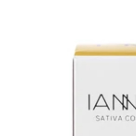
PRO-
ÂGE