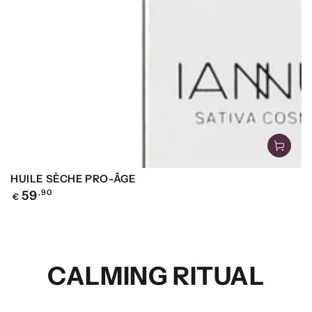
HUILE SÈCHE PRO-ÂGE
Precio
59
,90
€
regular
CALMING RITUAL